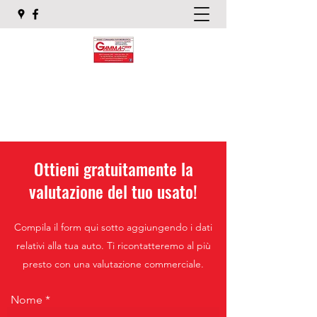
GAMMA SERVICE SAS
Studio di consulenza automobilistico
Ottieni gratuitamente la
valutazione del tuo usato!
Compila il form qui sotto aggiungendo i dati
relativi alla tua auto. Ti ricontatteremo al più
presto con una valutazione commerciale.
Nome