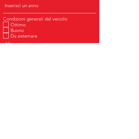
Condizioni generali del veicolo
Ottimo
Buono
Da sistemare
Alimentazione
Invia
gammaservicesas@gmail.com